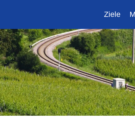
Ziele
M