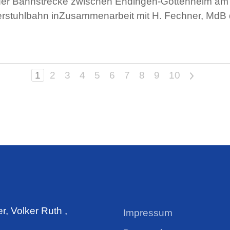
er Bahnstrecke zwischen Endingen-Gottenheim am H
iserstuhlbahn inZusammenarbeit mit H. Fechner, MdB
1
2
3
4
5
6
7
8
9
10
>
, Volker Ruth ,
Impressum