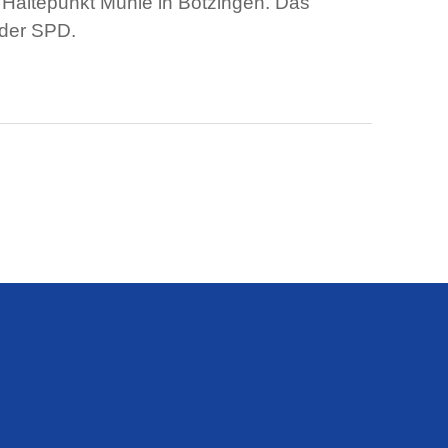
altepunkt Mühle in Bötzingen. Das
 der SPD.