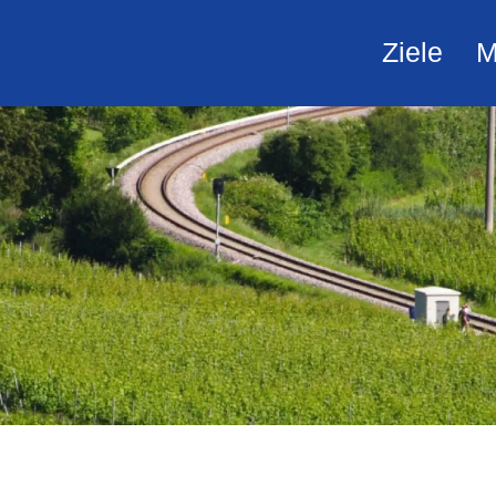
Ziele
M